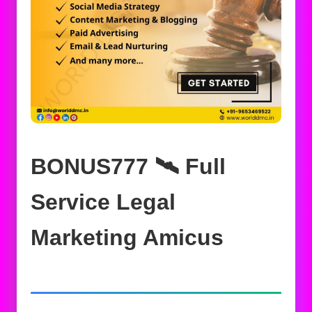
BONUS777 🛰️‍ Full
Service Legal
Marketing Amicus