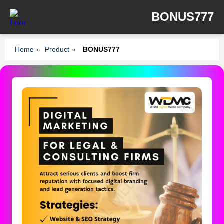
BONUS777
Home
»
Product
»
BONUS777