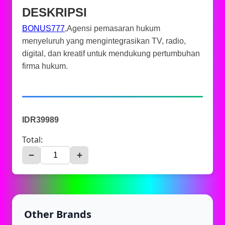
DESKRIPSI
BONUS777
,Agensi pemasaran hukum
menyeluruh yang mengintegrasikan TV, radio,
digital, dan kreatif untuk mendukung pertumbuhan
firma hukum.
IDR39989
Total:
−
+
Other Brands