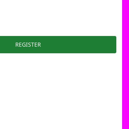
REGISTER