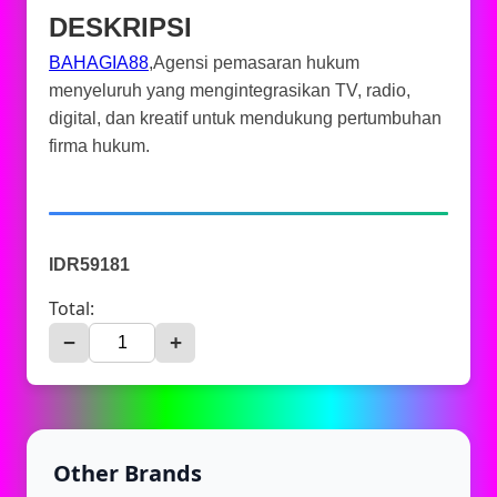
DESKRIPSI
BAHAGIA88
,Agensi pemasaran hukum
menyeluruh yang mengintegrasikan TV, radio,
digital, dan kreatif untuk mendukung pertumbuhan
firma hukum.
IDR59181
Total:
−
+
Other Brands