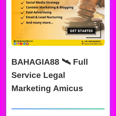
BAHAGIA88 🛰️‍ Full
Service Legal
Marketing Amicus