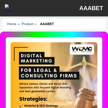
AAABET
Home
»
Product
»
AAABET