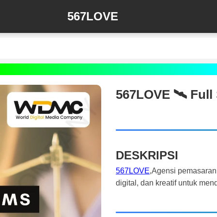
567LOVE
567LOVE 🛰️‍ Ful
DESKRIPSI
567LOVE
,Agensi pemasaran
digital, dan kreatif untuk m