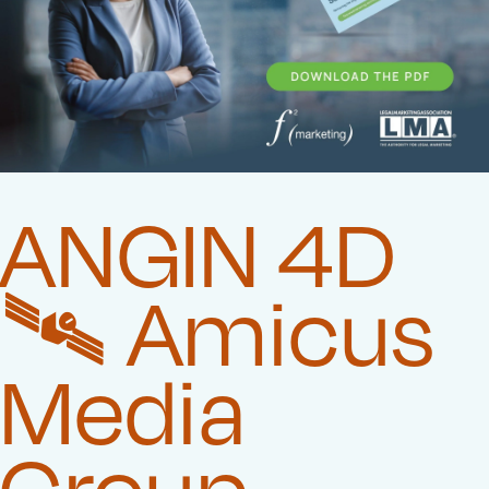
ANGIN 4D
🛰️‍ Amicus
Media