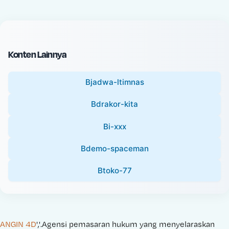
c
l
e
P
:
r
i
Konten Lainnya
c
e
Bjadwa-ltimnas
:
Bdrakor-kita
Bi-xxx
Bdemo-spaceman
Btoko-77
ANGIN 4D
','.Agensi pemasaran hukum yang menyelaraskan 