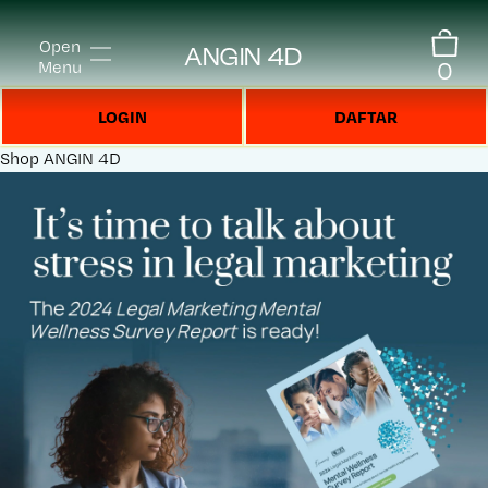
Open
ANGIN 4D
0
Menu
LOGIN
DAFTAR
Shop
ANGIN 4D