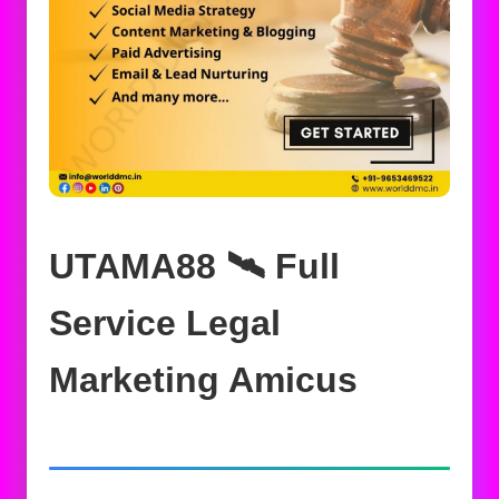
UTAMA88 🛰️‍ Full
Service Legal
Marketing Amicus