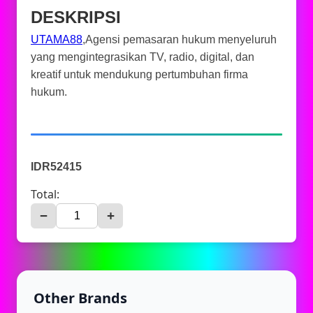
DESKRIPSI
UTAMA88
,Agensi pemasaran hukum menyeluruh
yang mengintegrasikan TV, radio, digital, dan
kreatif untuk mendukung pertumbuhan firma
hukum.
IDR52415
Total:
−
+
Other Brands