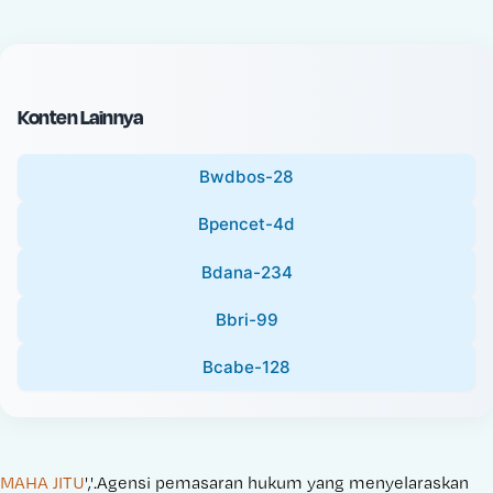
c
l
e
P
:
r
i
Konten Lainnya
c
e
Bwdbos-28
:
Bpencet-4d
Bdana-234
Bbri-99
Bcabe-128
MAHA JITU
','.Agensi pemasaran hukum yang menyelaraskan 