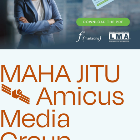
MAHA JITU
🛰️‍ Amicus
Media