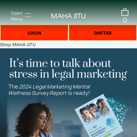
Open
MAHA JITU
0
Menu
LOGIN
DAFTAR
Shop
MAHA JITU