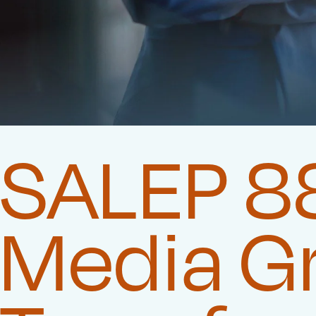
SALEP 88
Media G