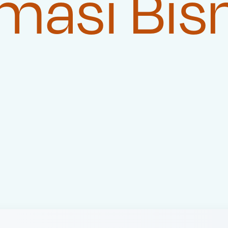
masi Bis