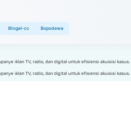
Btogel-cc
Bopodewa
e iklan TV, radio, dan digital untuk efisiensi akuisisi kasus.
e iklan TV, radio, dan digital untuk efisiensi akuisisi kasus.
Made with 
SALEP 88