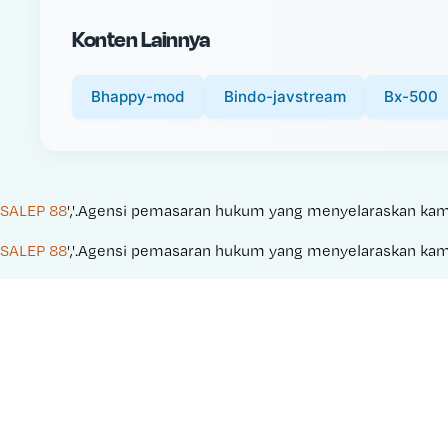
i
Konten Lainnya
c
e
:
Bhappy-mod
Bindo-javstream
Bx-500
SALEP 88
','.Agensi pemasaran hukum yang menyelaraskan kampany
SALEP 88
','.Agensi pemasaran hukum yang menyelaraskan kampany