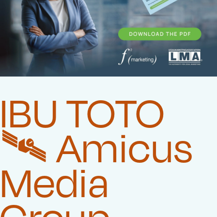
IBU TOTO
🛰️‍ Amicus
Media