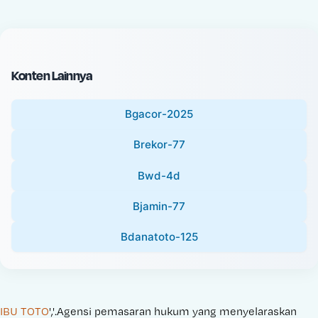
c
l
e
P
:
r
i
Konten Lainnya
c
e
Bgacor-2025
:
Brekor-77
Bwd-4d
Bjamin-77
Bdanatoto-125
IBU TOTO
','.Agensi pemasaran hukum yang menyelaraskan 