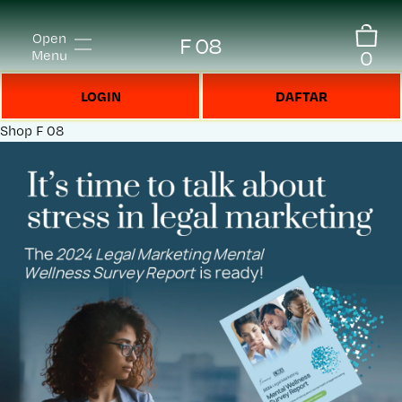
Open
F 08
0
Menu
LOGIN
DAFTAR
Shop
F 08