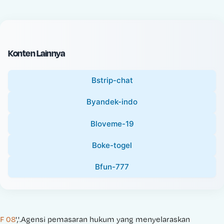
c
l
e
P
:
r
i
Konten Lainnya
c
e
Bstrip-chat
:
Byandek-indo
Bloveme-19
Boke-togel
Bfun-777
F 08
','.Agensi pemasaran hukum yang menyelaraskan 