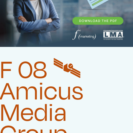
F 08 🛰️‍
Amicus
Media