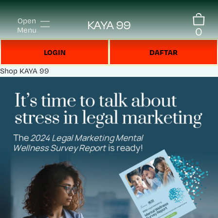
Open
KAYA 99
0
Menu
LOGIN
DAFTAR
Shop
KAYA 99