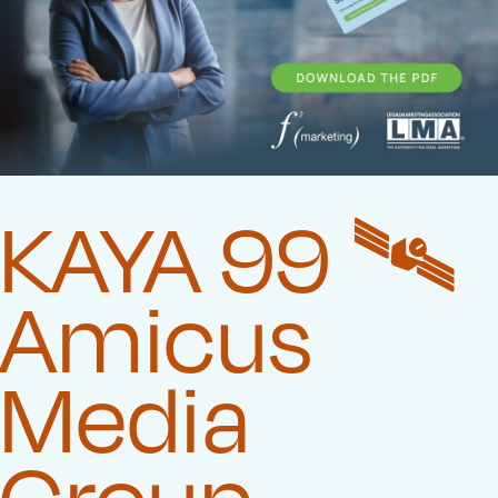
KAYA 99 🛰️‍
Amicus
Media