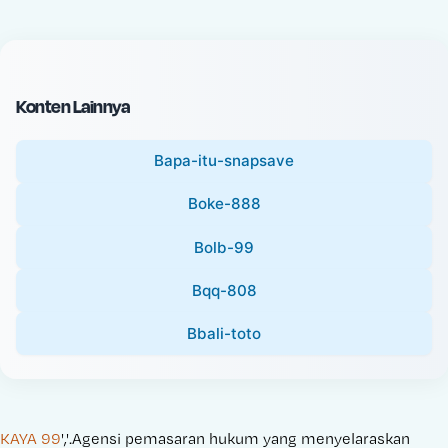
c
l
e
P
:
r
i
Konten Lainnya
c
e
Bapa-itu-snapsave
:
Boke-888
Bolb-99
Bqq-808
Bbali-toto
KAYA 99
','.Agensi pemasaran hukum yang menyelaraskan 