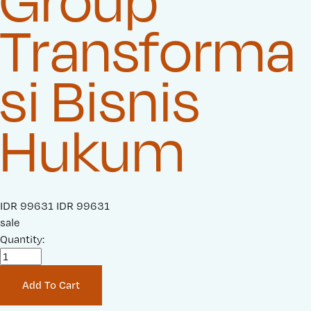
Group
Transforma
si Bisnis
Hukum
S
IDR 99631
O
IDR 99631
a
sale
r
l
Quantity:
i
e
g
P
i
Add To Cart
r
n
i
a