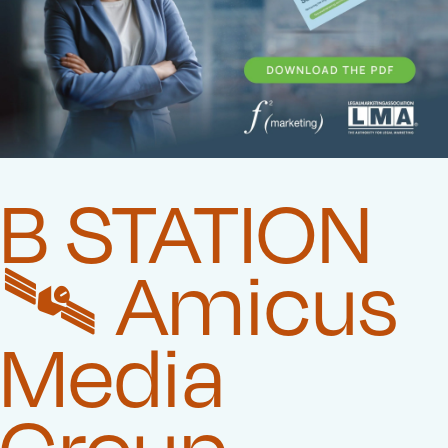
B STATION
🛰️‍ Amicus
Media