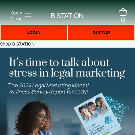
Open
B STATION
0
Menu
LOGIN
DAFTAR
Shop
B STATION