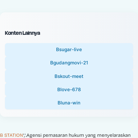
c
l
e
P
:
r
i
Konten Lainnya
c
e
Bsugar-live
:
Bgudangmovi-21
Bskout-meet
Blove-678
Bluna-win
B STATION
','.Agensi pemasaran hukum yang menyelaraskan 