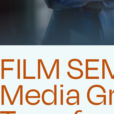
FILM SEM
Media G