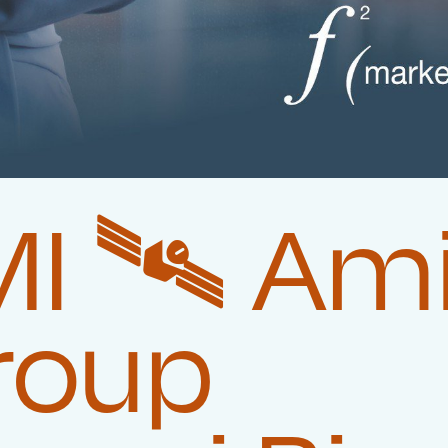
I 🛰️‍ Am
roup