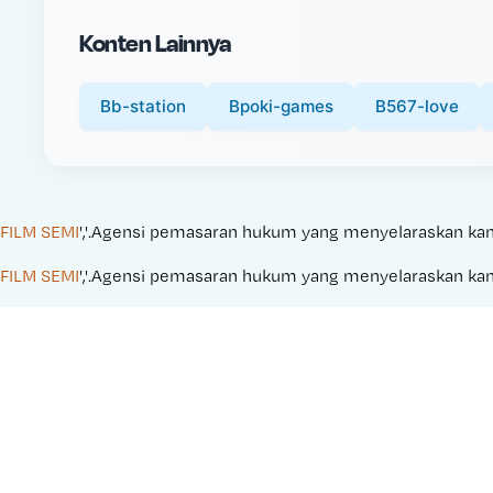
i
Konten Lainnya
c
e
:
Bb-station
Bpoki-games
B567-love
FILM SEMI
','.Agensi pemasaran hukum yang menyelaraskan kampan
FILM SEMI
','.Agensi pemasaran hukum yang menyelaraskan kampan