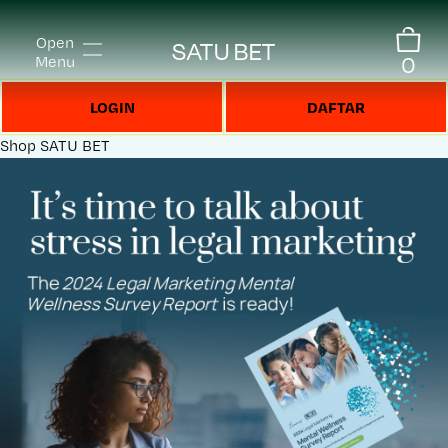
Open
SATU BET
0
Menu
LOGIN
DAFTAR
Shop
SATU BET