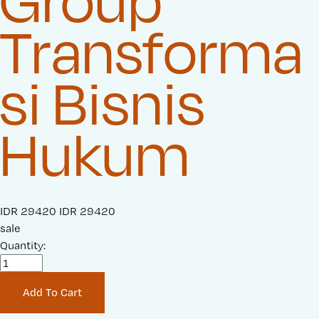
Group
Transforma
si Bisnis
Hukum
S
IDR 29420
O
IDR 29420
a
sale
r
l
Quantity:
i
e
g
P
i
Add To Cart
r
n
i
a