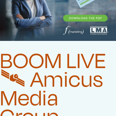
BOOM LIVE
🛰️‍ Amicus
Media