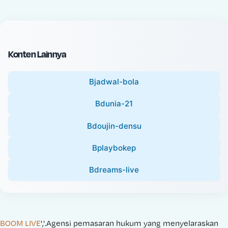
c
l
e
P
:
r
i
Konten Lainnya
c
e
Bjadwal-bola
:
Bdunia-21
Bdoujin-densu
Bplaybokep
Bdreams-live
BOOM LIVE
','.Agensi pemasaran hukum yang menyelaraskan 