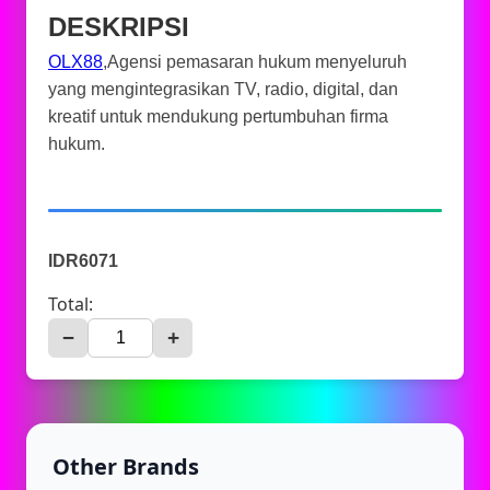
DESKRIPSI
OLX88
,Agensi pemasaran hukum menyeluruh
yang mengintegrasikan TV, radio, digital, dan
kreatif untuk mendukung pertumbuhan firma
hukum.
IDR6071
Total:
−
+
Other Brands