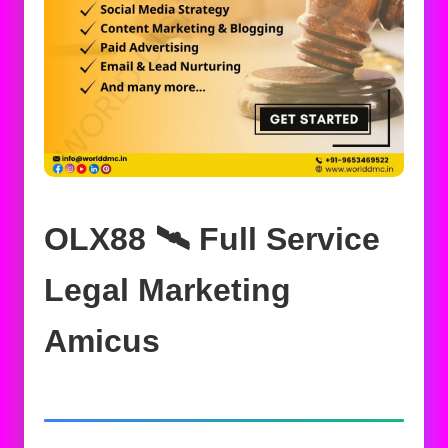
OLX88 🛰️‍ Full Service
Legal Marketing
Amicus