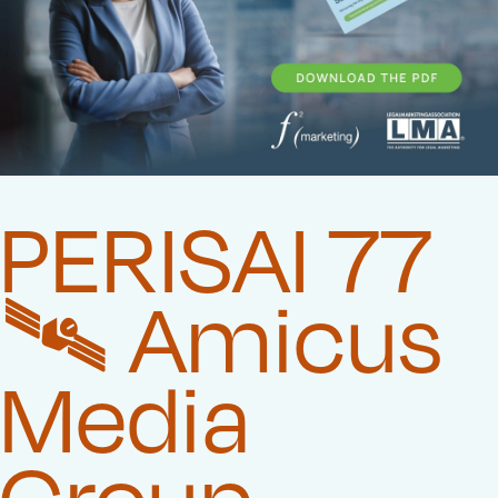
PERISAI 77
🛰️‍ Amicus
Media