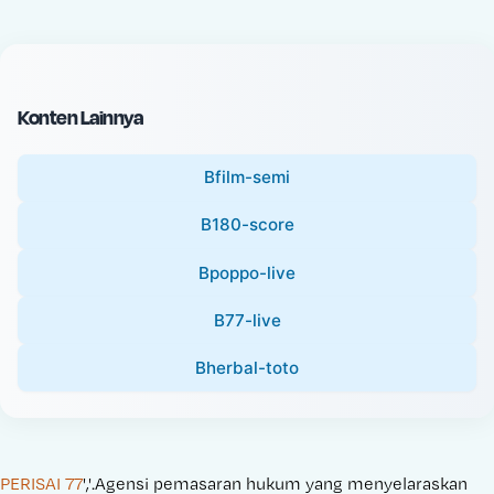
c
l
e
P
:
r
i
Konten Lainnya
c
e
Bfilm-semi
:
B180-score
Bpoppo-live
B77-live
Bherbal-toto
PERISAI 77
','.Agensi pemasaran hukum yang menyelaraskan 