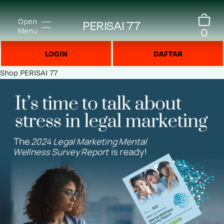
Open
PERISAI 77
0
Menu
LOGIN
DAFTAR
Shop
PERISAI 77