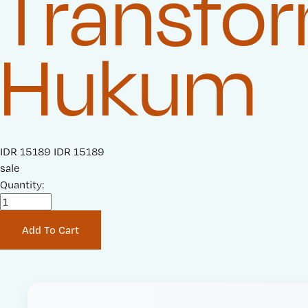
Transfor
Hukum
S
IDR 15189
O
IDR 15189
a
sale
r
l
Quantity:
i
e
g
P
i
Add To Cart
r
n
i
a
c
l
e
P
:
r