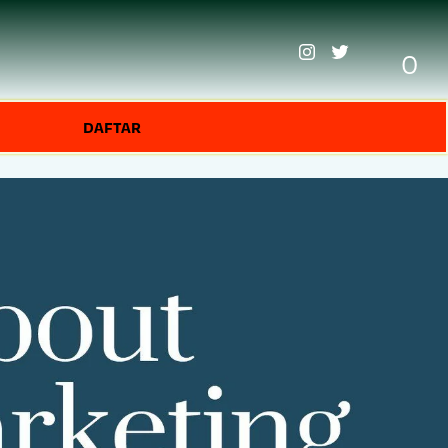
0
DAFTAR