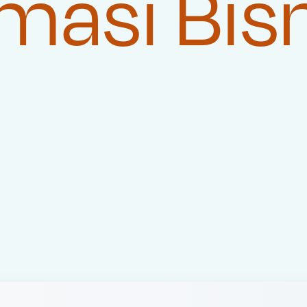
masi Bis