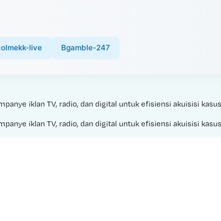
olmekk-live
Bgamble-247
nye iklan TV, radio, dan digital untuk efisiensi akuisisi kasus
nye iklan TV, radio, dan digital untuk efisiensi akuisisi kasus
Made with 
ORIBET 88