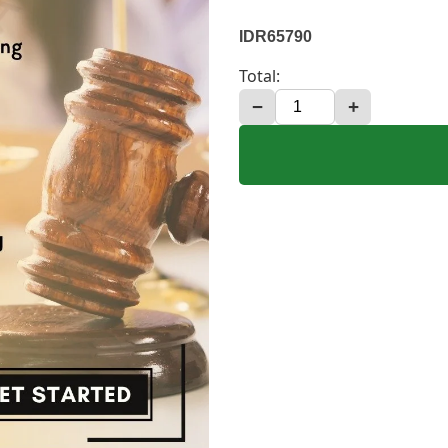
IDR65790
Total:
−
+