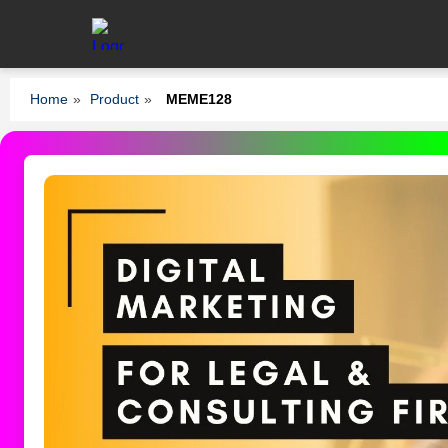
Home
»
Product
»
MEME128