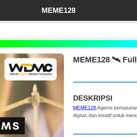
MEME128
MEME128 🛰️‍ Ful
DESKRIPSI
MEME128
,Agensi pemasaran
digital, dan kreatif untuk m