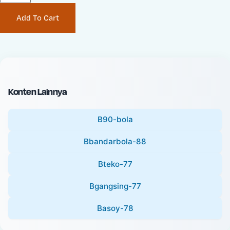
P
i
Add To Cart
r
n
i
a
c
l
e
P
:
r
i
Konten Lainnya
c
e
B90-bola
:
Bbandarbola-88
Bteko-77
Bgangsing-77
Basoy-78