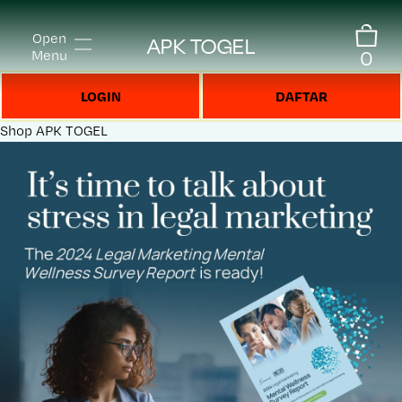
Open
APK TOGEL
0
Menu
LOGIN
DAFTAR
Shop
APK TOGEL