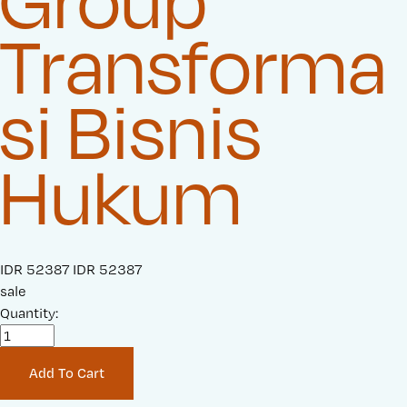
Group
Transforma
si Bisnis
Hukum
S
IDR 52387
O
IDR 52387
a
sale
r
l
Quantity:
i
e
g
P
i
Add To Cart
r
n
i
a