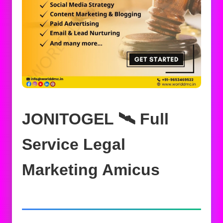
JONITOGEL 🛰️‍ Full
Service Legal
Marketing Amicus