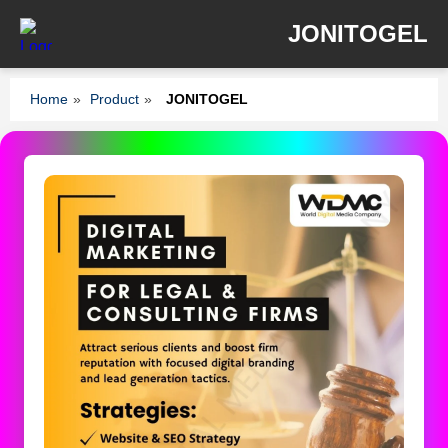
JONITOGEL
Home
»
Product
»
JONITOGEL