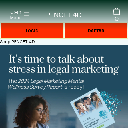
Open
PENCET 4D
0
Menu
LOGIN
DAFTAR
Shop
PENCET 4D