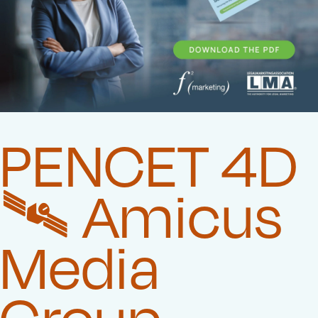
PENCET 4D
🛰️‍ Amicus
Media