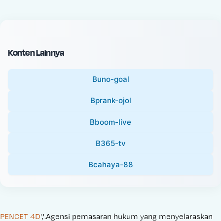
c
l
e
P
:
r
i
Konten Lainnya
c
e
Buno-goal
:
Bprank-ojol
Bboom-live
B365-tv
Bcahaya-88
PENCET 4D
','.Agensi pemasaran hukum yang menyelaraskan 