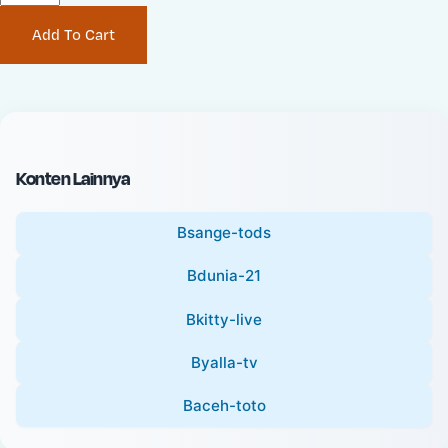
P
i
Add To Cart
r
n
i
a
c
l
e
P
:
r
i
Konten Lainnya
c
e
Bsange-tods
:
Bdunia-21
Bkitty-live
Byalla-tv
Baceh-toto