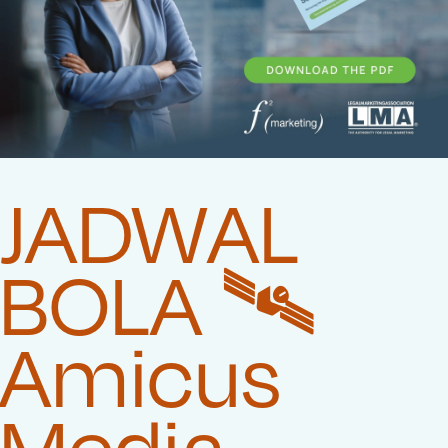
JADWAL
BOLA 🛰️‍
Amicus