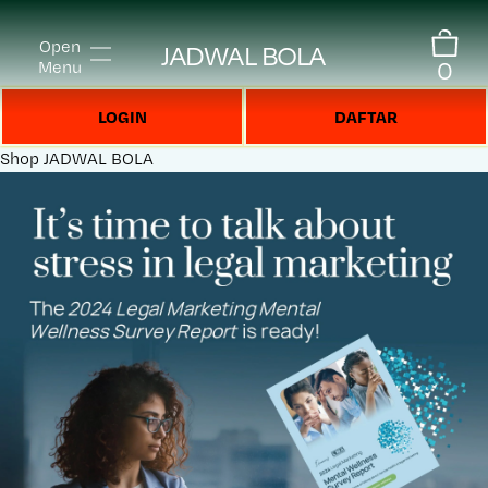
Open
JADWAL BOLA
0
Menu
LOGIN
DAFTAR
Shop
JADWAL BOLA