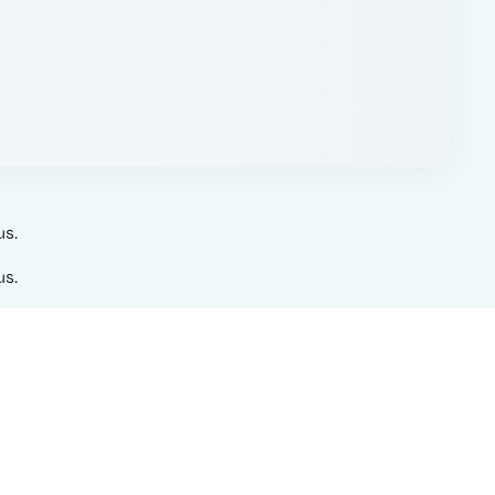
us.
us.