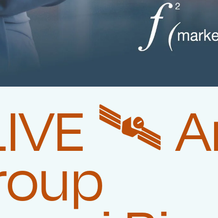
VE 🛰️‍ 
roup