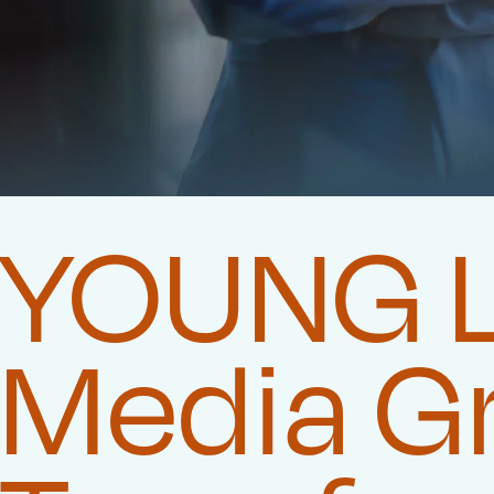
YOUNG LI
Media G