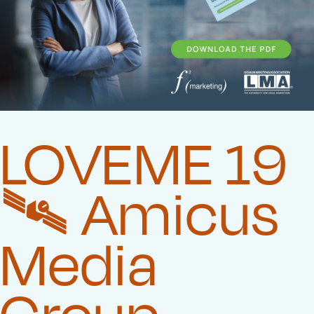
LOVEME 19
🛰️‍ Amicus
Media