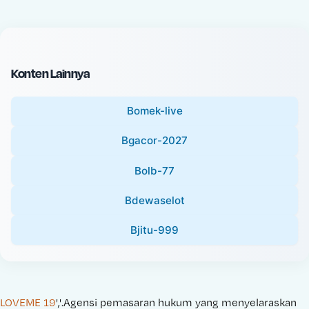
c
l
e
P
:
r
i
Konten Lainnya
c
e
Bomek-live
:
Bgacor-2027
Bolb-77
Bdewaselot
Bjitu-999
LOVEME 19
','.Agensi pemasaran hukum yang menyelaraskan 