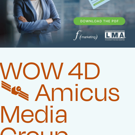
WOW 4D
🛰️‍ Amicus
Media