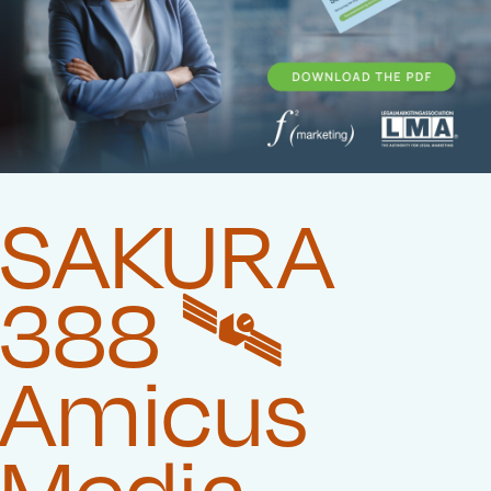
SAKURA
388 🛰️‍
Amicus