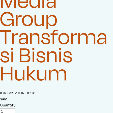
Media
Group
Transforma
si Bisnis
Hukum
S
IDR 3892
O
IDR 3892
a
sale
r
l
Quantity:
i
e
g