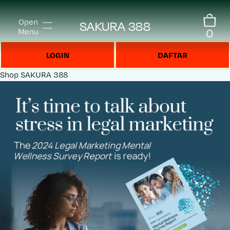
Open
SAKURA 388
0
Menu
LOGIN
DAFTAR
Shop
SAKURA 388