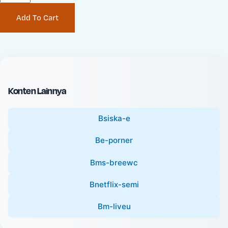
P
i
Add To Cart
r
n
i
a
c
l
e
P
:
r
i
Konten Lainnya
c
e
Bsiska-e
:
Be-porner
Bms-breewc
Bnetflix-semi
Bm-liveu