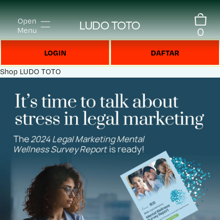
Open
LUDO TOTO
0
Menu
LOGIN
DAFTAR
Shop
LUDO TOTO