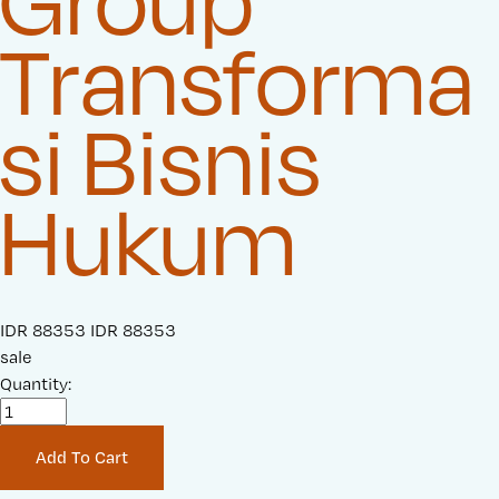
Group
Transforma
si Bisnis
Hukum
S
IDR 88353
O
IDR 88353
a
sale
r
l
Quantity:
i
e
g
P
i
Add To Cart
r
n
i
a