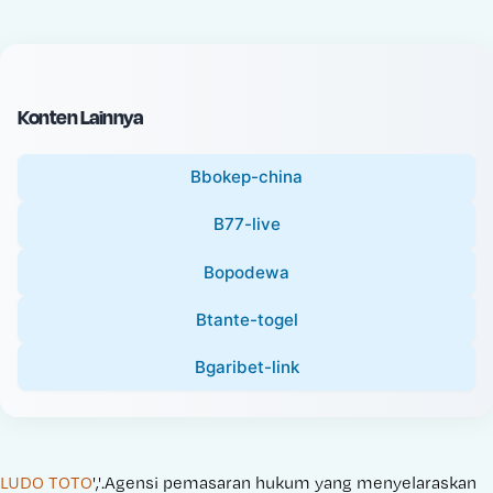
c
l
e
P
:
r
i
Konten Lainnya
c
e
Bbokep-china
:
B77-live
Bopodewa
Btante-togel
Bgaribet-link
LUDO TOTO
','.Agensi pemasaran hukum yang menyelaraskan 