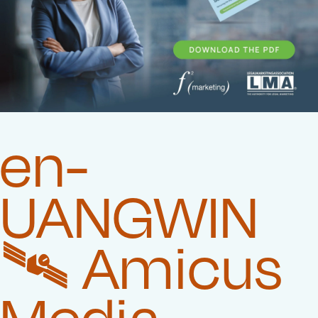
en-
UANGWIN
🛰️‍ Amicus