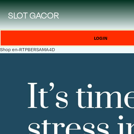
SLOT GACOR
LOGIN
Shop
en-RTPBERSAMA4D