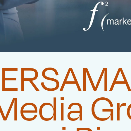
ERSAMA4
Media G