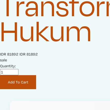
Transfor
Hukum
S
IDR 81892
O
IDR 81892
a
sale
r
l
Quantity:
i
e
g
P
i
Add To Cart
r
n
i
a
c
l
e
P
:
r