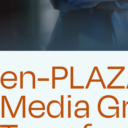
en-PLAZ
Media G