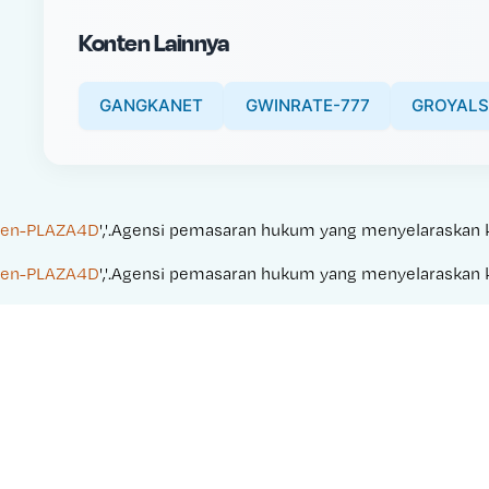
i
Konten Lainnya
c
e
:
GANGKANET
GWINRATE-777
GROYALS
en-PLAZA4D
','.Agensi pemasaran hukum yang menyelaraskan kam
en-PLAZA4D
','.Agensi pemasaran hukum yang menyelaraskan kam