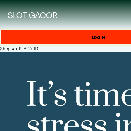
SLOT GACOR
LOGIN
Shop
en-PLAZA4D