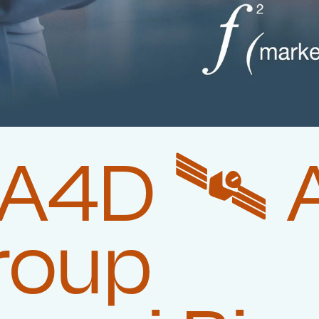
A4D 🛰️‍
roup