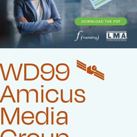
WD99 🛰️‍
Amicus
Media