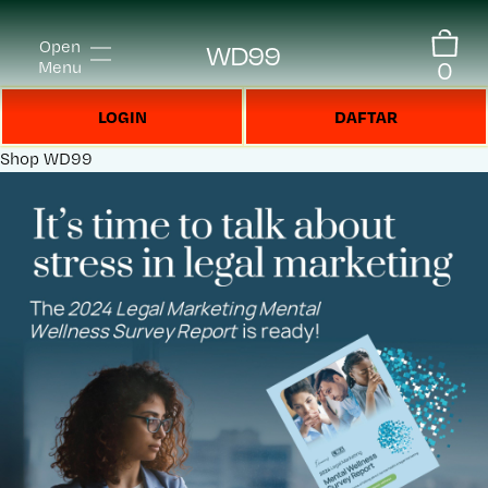
Open
WD99
0
Menu
LOGIN
DAFTAR
Shop
WD99