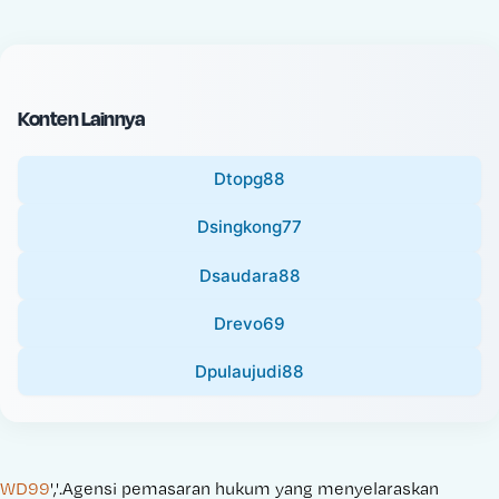
c
l
e
P
:
r
i
Konten Lainnya
c
e
Dtopg88
:
Dsingkong77
Dsaudara88
Drevo69
Dpulaujudi88
WD99
','.Agensi pemasaran hukum yang menyelaraskan 