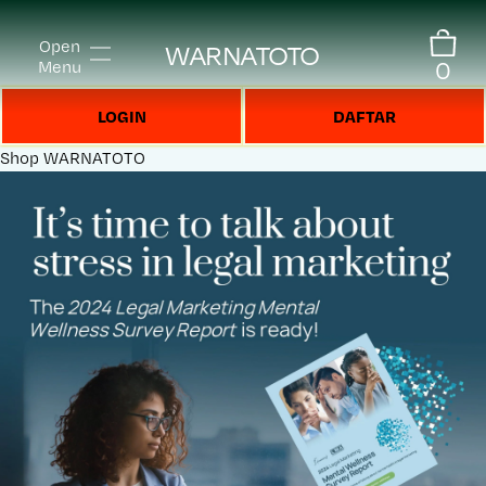
Open
WARNATOTO
0
Menu
LOGIN
DAFTAR
Shop
WARNATOTO