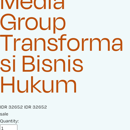
Media
Group
Transforma
si Bisnis
Hukum
S
IDR 32652
O
IDR 32652
a
sale
r
l
Quantity:
i
e
g