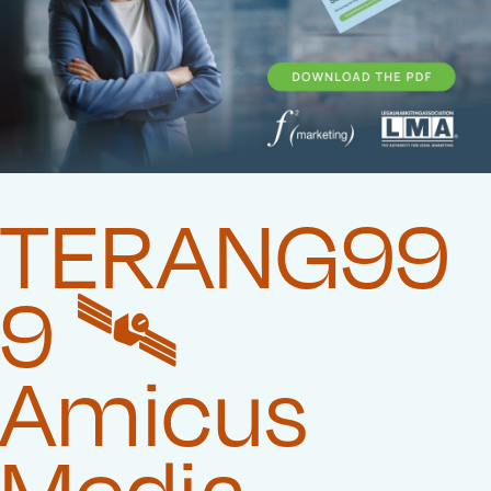
TERANG99
9 🛰️‍
Amicus