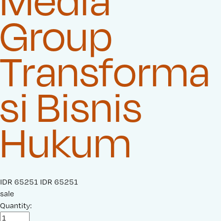
Media
Group
Transforma
si Bisnis
Hukum
S
IDR 65251
O
IDR 65251
a
sale
r
l
Quantity:
i
e
g