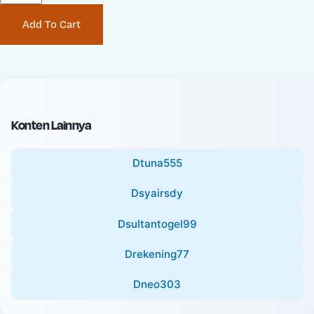
P
i
Add To Cart
r
n
i
a
c
l
e
P
:
r
i
Konten Lainnya
c
e
Dtuna555
:
Dsyairsdy
Dsultantogel99
Drekening77
Dneo303