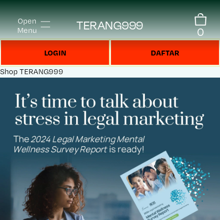
Open
TERANG999
0
Menu
LOGIN
DAFTAR
Shop
TERANG999