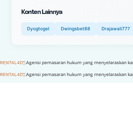
i
Konten Lainnya
c
e
:
Dyogtogel
Dwingsbet88
Drajawali777
RENTAL4D
','.Agensi pemasaran hukum yang menyelaraskan kampa
RENTAL4D
','.Agensi pemasaran hukum yang menyelaraskan kampa