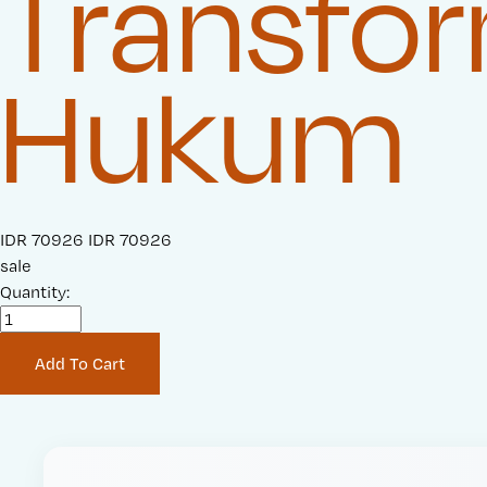
Transfor
Hukum
S
IDR 70926
O
IDR 70926
a
sale
r
l
Quantity:
i
e
g
P
i
Add To Cart
r
n
i
a
c
l
e
P
:
r