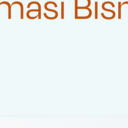
masi Bis