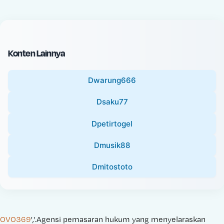
c
l
e
P
:
r
i
Konten Lainnya
c
e
Dwarung666
:
Dsaku77
Dpetirtogel
Dmusik88
Dmitostoto
OVO369
','.Agensi pemasaran hukum yang menyelaraskan 