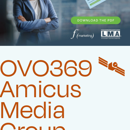
OVO369 🛰️‍
Amicus
Media