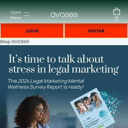
Open
OVO369
0
Menu
LOGIN
DAFTAR
Shop
OVO369