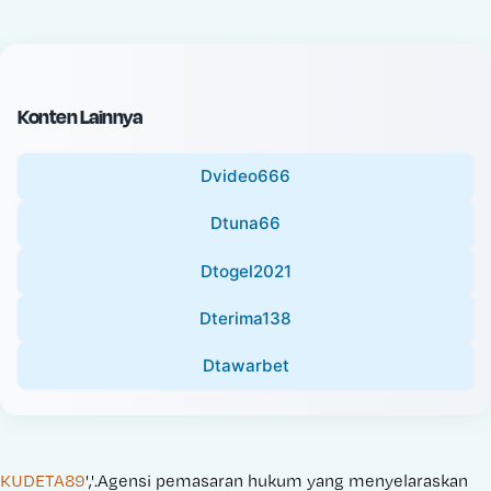
c
l
e
P
:
r
i
Konten Lainnya
c
e
Dvideo666
:
Dtuna66
Dtogel2021
Dterima138
Dtawarbet
KUDETA89
','.Agensi pemasaran hukum yang menyelaraskan 