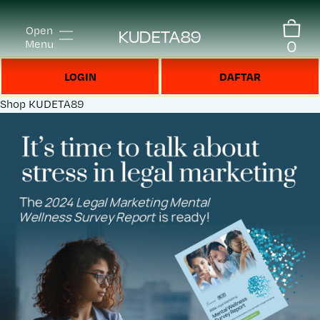
Open
KUDETA89
0
Menu
LOGIN
DAFTAR
Shop
KUDETA89