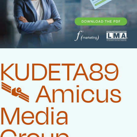
KUDETA89
🛰️‍ Amicus
Media