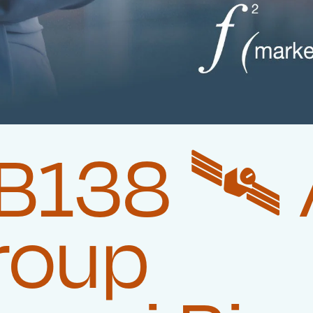
138 🛰️‍
roup