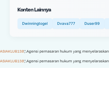
i
Konten Lainnya
c
e
:
Dwinningtogel
Dvava777
Duser99
ASIAKLUB138
','.Agensi pemasaran hukum yang menyelaraskan ka
ASIAKLUB138
','.Agensi pemasaran hukum yang menyelaraskan ka