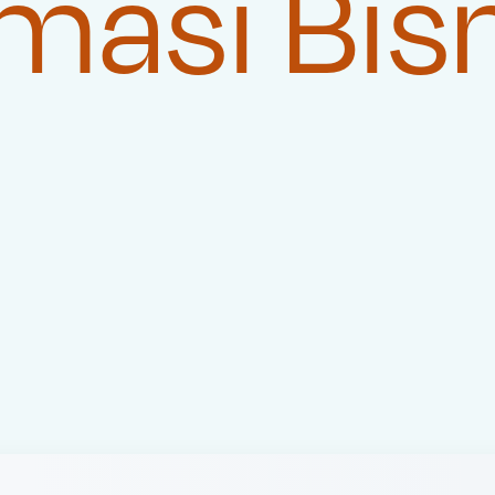
masi Bis