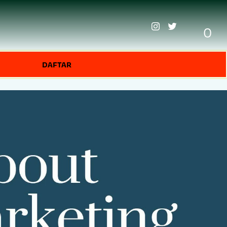
0
DAFTAR