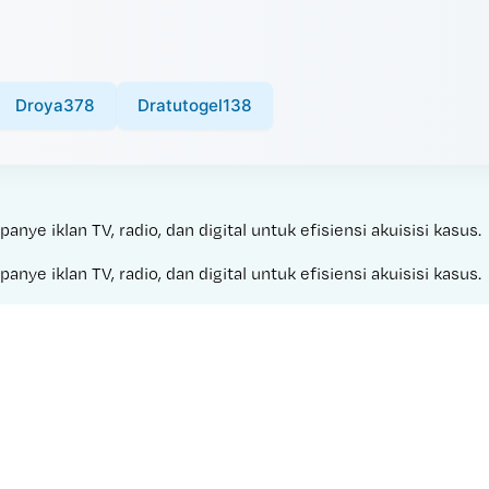
Droya378
Dratutogel138
e iklan TV, radio, dan digital untuk efisiensi akuisisi kasus.
e iklan TV, radio, dan digital untuk efisiensi akuisisi kasus.
Made with 
ANGEL77