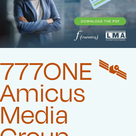
777ONE 🛰️‍
Amicus
Media