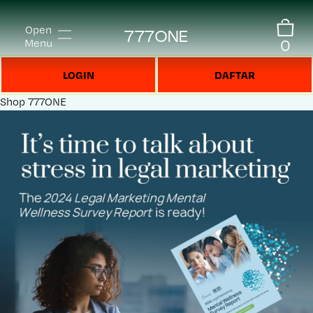
Open
777ONE
0
Menu
LOGIN
DAFTAR
Shop
777ONE