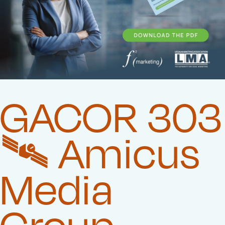
GACOR 303
🛰️‍ Amicus
Media