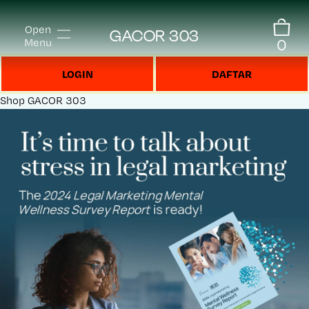
Open
GACOR 303
0
Menu
LOGIN
DAFTAR
Shop
GACOR 303