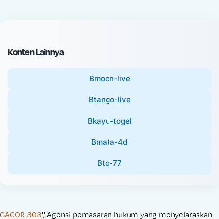
c
l
e
P
:
r
i
Konten Lainnya
c
e
Bmoon-live
:
Btango-live
Bkayu-togel
Bmata-4d
Bto-77
GACOR 303
','.Agensi pemasaran hukum yang menyelaraskan 