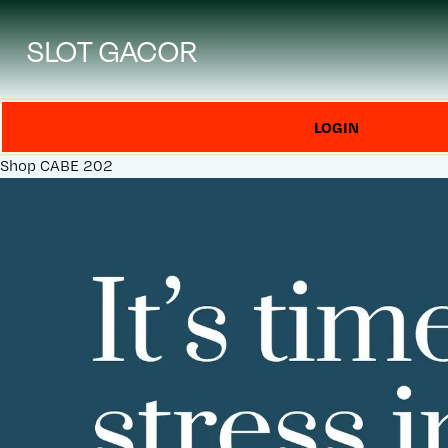
SLOT GACOR
LOGIN
Shop
CABE 202