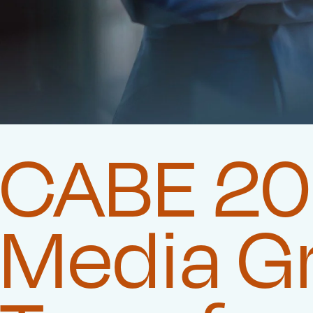
CABE 202
Media G