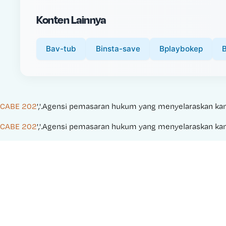
i
Konten Lainnya
c
e
:
Bav-tub
Binsta-save
Bplaybokep
CABE 202
','.Agensi pemasaran hukum yang menyelaraskan kampan
CABE 202
','.Agensi pemasaran hukum yang menyelaraskan kampan