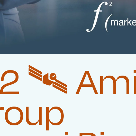
 🛰️‍ Am
roup