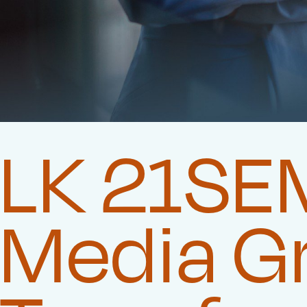
LK 21SEM
Media G