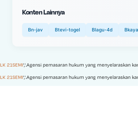
i
Konten Lainnya
c
e
:
Bn-jav
Btevi-togel
Blagu-4d
Bkay
LK 21SEMI
','.Agensi pemasaran hukum yang menyelaraskan kampa
LK 21SEMI
','.Agensi pemasaran hukum yang menyelaraskan kampa