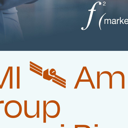
I 🛰️‍ Am
roup